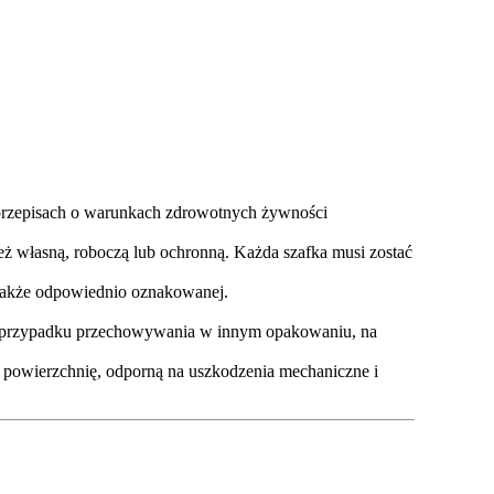
przepisach o warunkach zdrowotnych żywności
ież własną, roboczą lub ochronną. Każda szafka musi zostać
e także odpowiednio oznakowanej.
 W przypadku przechowywania w innym opakowaniu, na
 powierzchnię, odporną na uszkodzenia mechaniczne i