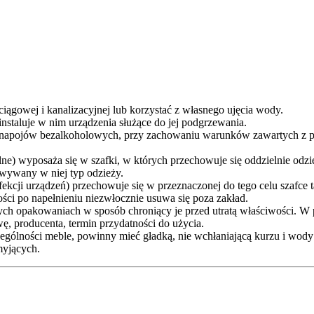
iągowej i kanalizacyjnej lub korzystać z własnego ujęcia wody.
nstaluje w nim urządzenia służące do jej podgrzewania.
ż napojów bezalkoholowych, przy zachowaniu warunków zawartych z 
lne) wyposaża się w szafki, w których przechowuje się oddzielnie odz
wywany w niej typ odzieży.
nfekcji urządzeń) przechowuje się w przeznaczonej do tego celu szafc
ości po napełnieniu niezwłocznie usuwa się poza zakład.
nych opakowaniach w sposób chroniący je przed utratą właściwości.
ę, producenta, termin przydatności do użycia.
ególności meble, powinny mieć gładką, nie wchłaniającą kurzu i wody
myjących.