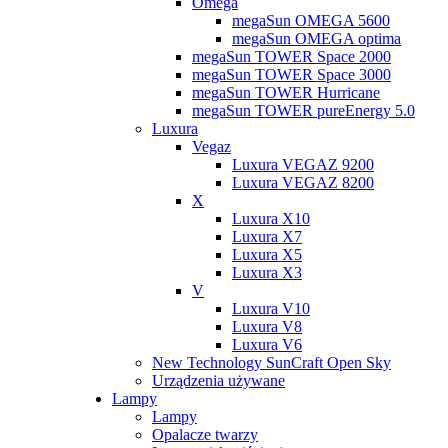
Omega
megaSun OMEGA 5600
megaSun OMEGA optima
megaSun TOWER Space 2000
megaSun TOWER Space 3000
megaSun TOWER Hurricane
megaSun TOWER pureEnergy 5.0
Luxura
Vegaz
Luxura VEGAZ 9200
Luxura VEGAZ 8200
X
Luxura X10
Luxura X7
Luxura X5
Luxura X3
V
Luxura V10
Luxura V8
Luxura V6
New Technology SunCraft Open Sky
Urządzenia używane
Lampy
Lampy
Opalacze twarzy