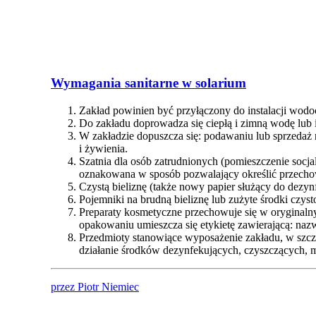
Wymagania sanitarne w solarium
Zakład powinien być przyłączony do instalacji wodoc
Do zakładu doprowadza się ciepłą i zimną wodę lub i
W zakładzie dopuszcza się: podawaniu lub sprzeda
i żywienia.
Szatnia dla osób zatrudnionych (pomieszczenie socja
oznakowana w sposób pozwalający określić przecho
Czystą bieliznę (także nowy papier służący do dezy
Pojemniki na brudną bieliznę lub zużyte środki czyst
Preparaty kosmetyczne przechowuje się w oryginal
opakowaniu umieszcza się etykietę zawierającą: nazw
Przedmioty stanowiące wyposażenie zakładu, w szcz
działanie środków dezynfekujących, czyszczących, 
przez Piotr Niemiec