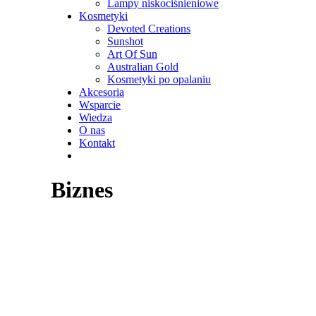
Lampy niskociśnieniowe
Kosmetyki
Devoted Creations
Sunshot
Art Of Sun
Australian Gold
Kosmetyki po opalaniu
Akcesoria
Wsparcie
Wiedza
O nas
Kontakt
Biznes